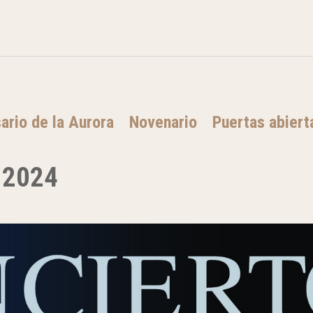
ario de la Aurora
Novenario
Puertas abiert
a 2024