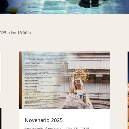
25 a las 18:00 h.
Novenario 2025
por
admin_fuencisla
|
Dic 15, 2025
|